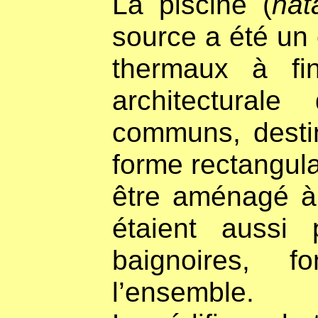
La piscine (
nat
source a été un 
thermaux à fin
architectural
communs, destin
forme rectangula
être aménagé à 
étaient aussi
baignoires, f
l’ensemble.