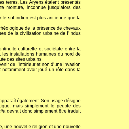
es terres. Les Aryens étaient présentés
te monture, inconnue jusqu’alors des
r le sol indien est plus ancienne que la
 archéologique de la présence de chevaux
ues de la civilisation urbaine de l’Indus
nuité culturelle et sociétale entre la
t les installations humaines du nord de
ute des sites urbains.
nir de l’intérieur et non d’une invasion
t notamment avoir joué un rôle dans la
apparaît également. Son usage désigne
matique, mais simplement le peuple des
riia
devrait donc simplement être traduit
e, une nouvelle religion et une nouvelle