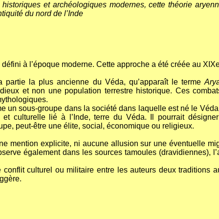
 historiques et archéologiques modernes, cette théorie aryenn
tiquité du nord de l’Inde
e défini à l’époque moderne. Cette approche a été créée au XIXe
la partie la plus ancienne du Véda, qu’apparaît le terme
Ary
ieux et non une population terrestre historique. Ces comba
mythologiques.
 un sous-groupe dans la société dans laquelle est né le Véda
e et culturelle lié à l’Inde, terre du Véda. Il pourrait désign
pe, peut-être une élite, social, économique ou religieux.
e mention explicite, ni aucune allusion sur une éventuelle mig
serve également dans les sources tamoules (dravidiennes), l’aut
 conflit culturel ou militaire entre les auteurs deux traditions
ggère.