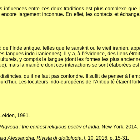
des influences entre ces deux traditions est plus complexe que l
encore largement inconnue. En effet, les contacts et échange
d de l’Inde antique, telles que le sanskrit ou le vieil iranien, 
langues indo-iraniennes). Il y a, à l’évidence, des liens étroits
turels, y compris la langue (dont les formes les plus ancienne
, mais la manière dont ces interactions se sont élaborées est 
istinctes, qu’il ne faut pas confondre. Il suffit de penser à l’
urd’hui. Les locuteurs indo-européens de l’Antiquité étaient fo
 Leiden, 1991.
igveda : the earliest religious poetry of India
, New York, 2014.
ια Alessandria, Rivista di glottologia
, t. 10, 2016, p. 15-31.