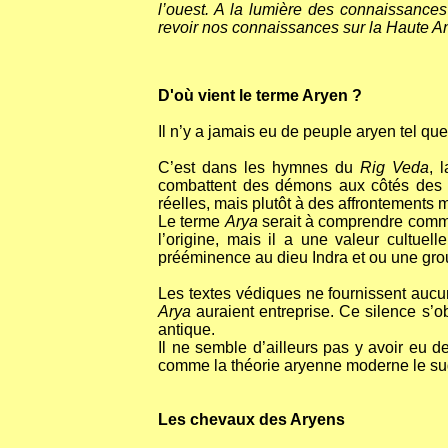
l’ouest. A la lumière des connaissances
revoir nos connaissances sur la Haute An
D'où vient le terme Aryen ?
Il n’y a jamais eu de peuple aryen tel qu
C’est dans les hymnes du
Rig Veda
, 
combattent des démons aux côtés des d
réelles, mais plutôt à des affrontements 
Le terme
Arya
serait à comprendre comme
l’origine, mais il a une valeur cultuell
prééminence au dieu Indra et ou une grou
Les textes védiques ne fournissent aucun
Arya
auraient entreprise. Ce silence s’ob
antique.
Il ne semble d’ailleurs pas y avoir eu de
comme la théorie aryenne moderne le su
Les chevaux des Aryens