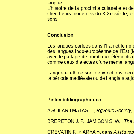
langue.
L’histoire de la proximité culturelle et 
chercheurs modernes du XIXe siècle, et 
sens.
Conclusion
Les langues parlées dans l’Iran et le nor
des langues indo-européenne de l’Est (les 
avec le partage de nombreux éléments cul
comme deux dialectes d’une même langue)
Langue et ethnie sont deux notions bien d
la période médiévale ou de l’anglais aujo
Pistes bibliographiques
AGUILAR I MATAS E.,
Ṛgvedic Society
,
BRERETON J. P., JAMISON S. W. ,
The R
CREVATIN F., « ARYA », dans
Aλεξανδρε