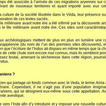
emps été associée à l’arrivée de ces migrations aryennes sur c
nt de nouveaux territoires et ayant importé avec eux cet
 culture de la société illustrée dans le Véda, leur présence su
oration de ces textes sacrés.
IIe millénaire avant notre ère a été infirmé par la découverte
 le IIIe millénaire avant notre ère. Ces sites sont caractéristiq
 archéologiques mettent de plus en plus en lumière une conti
Harappéenne (du nom de l’un des premiers sites découverts), e
 bien que l’écriture de l’Indus ait disparu en même temps que la ch
e de cette chute sont encore mal connus, mais ils semblent prove
sez brutal, amenant la sécheresse dans cette région, pourrai
Indus.
raniens ?
ancien qui partage un fonds commun avec le Veda, le terme
Airiia
ttéraire. Cependant, il ne s’agit pas d’une population énig
s Iraniens, qui se désignent eux-même sous cette appellation.
Ai
exte avestique.
ers l’Inde afin d’y introduire et y imposer une nouvelle cultur