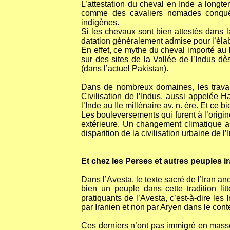
L’attestation du cheval en Inde a longt
comme des cavaliers nomades conquéra
indigènes.
Si les chevaux sont bien attestés dans la
datation généralement admise pour l’élab
En effet, ce mythe du cheval importé au 
sur des sites de la Vallée de l’Indus dès
(dans l’actuel Pakistan).
Dans de nombreux domaines, les travaux
Civilisation de l’Indus, aussi appelée 
l’Inde au IIe millénaire av. n. ère. Et ce
Les bouleversements qui furent à l’origin
extérieure. Un changement climatique as
disparition de la civilisation urbaine de l’
Et chez les Perses et autres peuples i
Dans l’Avesta, le texte sacré de l’Iran 
bien un peuple dans cette tradition li
pratiquants de l’Avesta, c’est-à-dire le
par Iranien et non par Aryen dans le cont
Ces derniers n’ont pas immigré en masse v