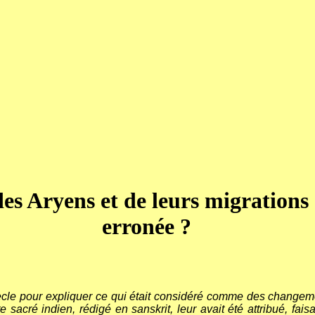
des Aryens et de leurs migrations
erronée ?
cle pour expliquer ce qui était considéré comme des changemen
te sacré indien, rédigé en sanskrit, leur avait été attribué, f