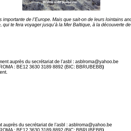
 importante de l’Europe. Mais que sait-on de leurs lointains anc
, qui te fera voyager jusqu’à la Mer Baltique, à la découverte de
ent auprès du secrétariat de l'asbl : asblroma@yahoo.be
l ROMA : BE
12 3630 3189 8892
(BIC
: BBRUBEBB
)
ent.
 auprès du secrétariat de l'asbl : asblroma@yahoo.be
l ROMA : BE
12 3630 3189 8892
(BIC
: BBRUBEBB
)